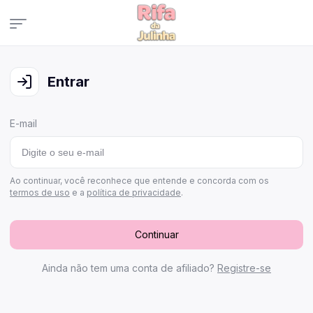
Campanhas
Veja todas as campanhas disponíveis
Entrar
Consultar pedidos
Veja todos os seus pedidos
E-mail
Últimos ganhadores
Veja quem já ganhou
Área de afiliados
Ao continuar, você reconhece que entende e concorda com os
termos de uso
e a
política de privacidade
.
Continuar
Ainda não tem uma conta de afiliado?
Registre-se